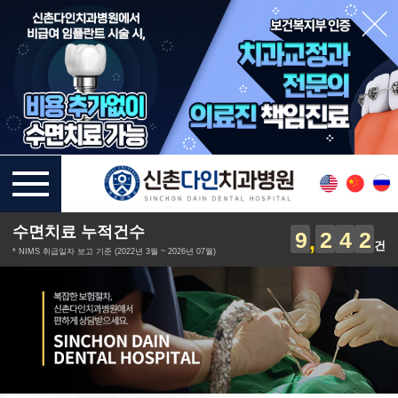
수면치료 누적건수
9
2
4
2
건
* NIMS 취급일자 보고 기준 (2022년 3월 ~ 2026년 07월)