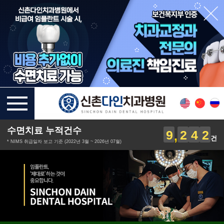
수면치료 누적건수
9
2
4
2
건
* NIMS 취급일자 보고 기준 (2022년 3월 ~ 2026년 07월)