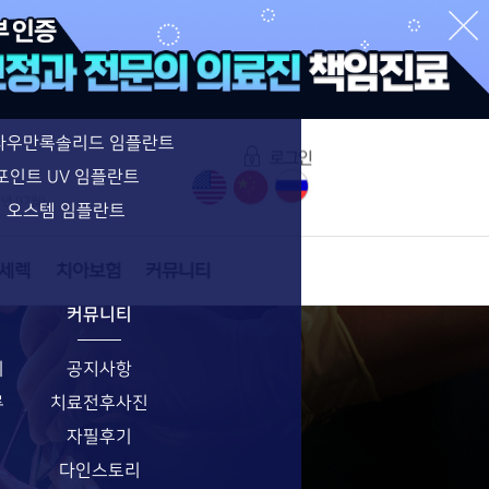
수면임플란트 특별함
수면임플란트
네비게이션 임플란트
라우만록솔리드 임플란트
포인트 UV 임플란트
6년 07월)
오스템 임플란트
커뮤니티
기
공지사항
류
치료전후사진
자필후기
다인스토리