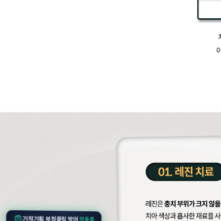
작동중
기적기획 부정클릭 방어