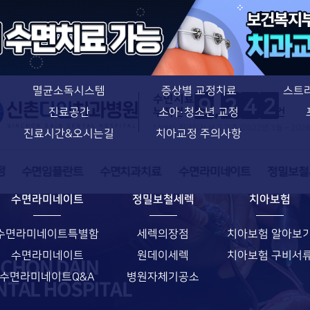
치아교정 특별함
신촌다인치과병원
치과교정과 전문의
의료진소개
치아교정 특별함
장비소개
장치별 교정치료
멸균소독시스템
증상별 교정치료
스트
수면치료
9
2
4
2
누적건수
건
진료공간
소아·청소년 교정
* NIMS 취급일자 보고 기준 (2022년 3월 ~ 202
진료시간&오시는길
치아교정 주의사항
수면라미네이트
정밀보철세렉
치아보험
수면라미네이트특별함
세렉의장점
치아보험 알아보
수면라미네이트
원데이세렉
치아보험 구비서
수면라미네이트Q&A
병원자체기공소