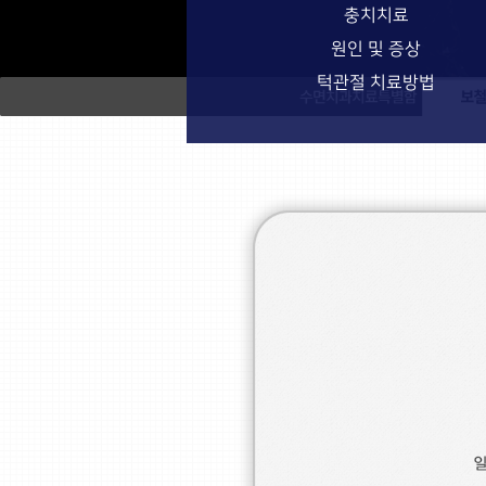
충치치료
원인 및 증상
턱관절 치료방법
수면치과치료특별함
보철치료