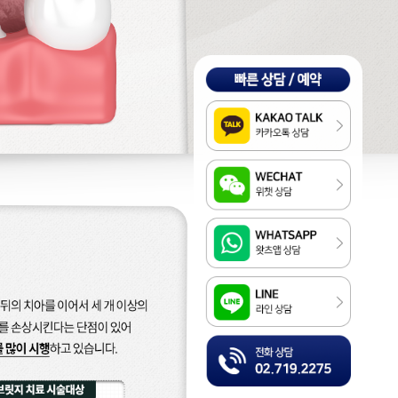
Kakao
WeChat
WhatsApp
LINE
전화상담