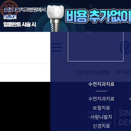
수면임플란트
신촌다인치과병원
진료과목
수면치과치료
수면치과치료
보철치료
사랑니발치
신경치료