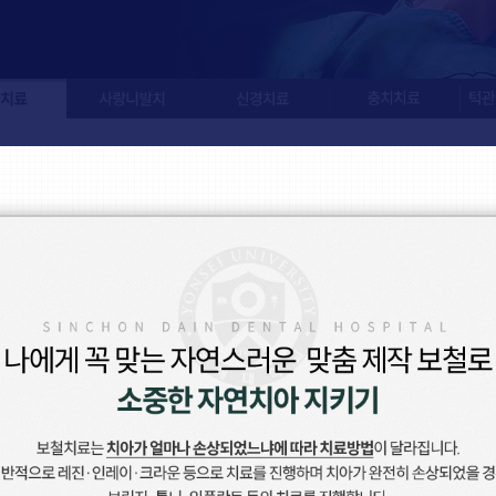
사랑니발치
신경치료
충치치료
턱관절