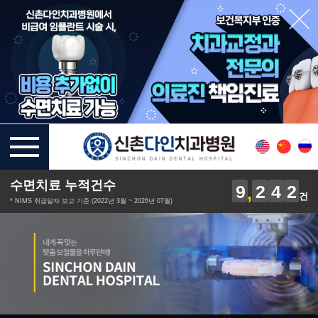
수면치료 누적건수
9
2
4
2
건
* NIMS 취급일자 보고 기준 (2022년 3월 ~ 2026년 07월)