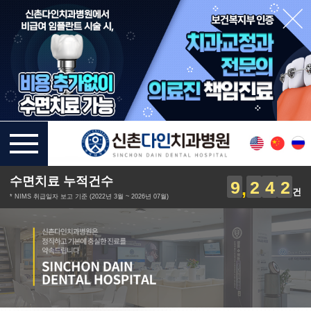
수면치료 누적건수
9
2
4
2
건
* NIMS 취급일자 보고 기준 (2022년 3월 ~ 2026년 07월)