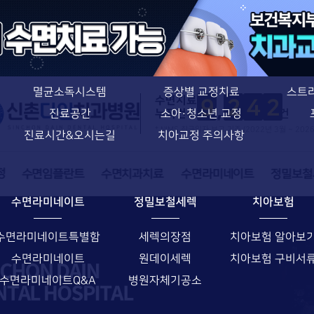
치아교정 특별함
신촌다인치과병원
치과교정과 전문의
의료진소개
치아교정 특별함
장비소개
장치별 교정치료
멸균소독시스템
증상별 교정치료
스트
수면치료
9
2
4
2
누적건수
건
진료공간
소아·청소년 교정
* NIMS 취급일자 보고 기준 (2022년 3월 ~ 202
진료시간&오시는길
치아교정 주의사항
수면라미네이트
정밀보철세렉
치아보험
수면라미네이트특별함
세렉의장점
치아보험 알아보
수면라미네이트
원데이세렉
치아보험 구비서
수면라미네이트Q&A
병원자체기공소