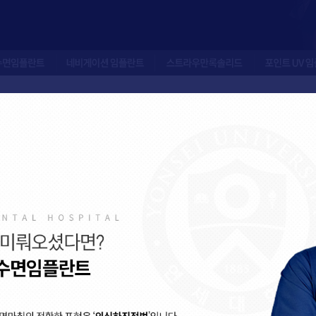
임플란트
네비게이션 임플란트
스트라우만록솔리드
포인트 UV 임플