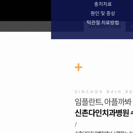
충치치료
원인 및 증상
턱관절 치료방법
수면임플란트 특별함
수면