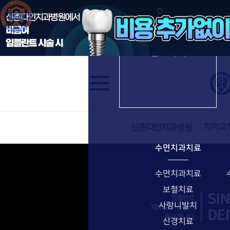
수면임플란트
신촌다인치과병원
진료과목
수면치과치료
수면치과치료
보철치료
사랑니발치
신경치료