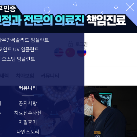
수면임플란트 특별함
수면임플란트
네비게이션 임플란트
라우만록솔리드 임플란트
포인트 UV 임플란트
6년 07월)
오스템 임플란트
커뮤니티
기
공지사항
류
치료전후사진
자필후기
다인스토리