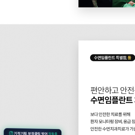
작동중
기적기획 부정클릭 방어