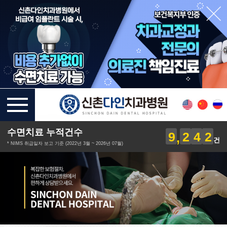
수면치료 누적건수
9
2
4
2
건
* NIMS 취급일자 보고 기준 (2022년 3월 ~ 2026년 07월)