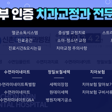
신촌다인치과병원
치과교정과 전문의
의료진소개
치아교정 특별함
장비소개
장치별 교정치료
멸균소독시스템
증상별 교정치료
스트
수면치료
9
2
4
2
누적건수
건
진료공간
소아·청소년 교정
* NIMS 취급일자 보고 기준 (2022년 3월 ~ 202
진료시간&오시는길
치아교정 주의사항
수면라미네이트
정밀보철세렉
치아보험
수면라미네이트특별함
세렉의장점
치아보험 알아보
수면라미네이트
원데이세렉
치아보험 구비서
수면라미네이트Q&A
병원자체기공소