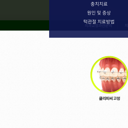
충치치료
원인 및 증상
턱관절 치료방법
치과교정과전문의
치아교