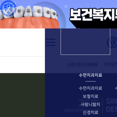
치아교정 특별함
신촌다인치과병원
진료과목
수면치과치료
수면치과치료
보철치료
사랑니발치
신경치료