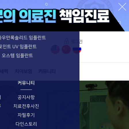
수면임플란트 특별함
수면임플란트
네비게이션 임플란트
라우만록솔리드 임플란트
포인트 UV 임플란트
6년 07월)
오스템 임플란트
커뮤니티
기
공지사항
류
치료전후사진
자필후기
다인스토리