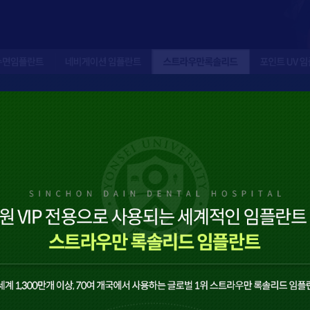
임플란트
네비게이션 임플란트
스트라우만록솔리드
포인트 UV 임플