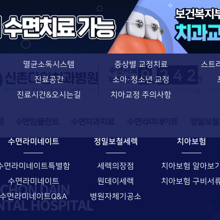
치아교정 특별함
신촌다인치과병원
치과교정과 전문의
의료진소개
치아교정 특별함
장비소개
장치별 교정치료
멸균소독시스템
증상별 교정치료
스트
수면치료
9
2
4
2
누적건수
건
진료공간
소아·청소년 교정
* NIMS 취급일자 보고 기준 (2022년 3월 ~ 202
진료시간&오시는길
치아교정 주의사항
수면라미네이트
정밀보철세렉
치아보험
수면라미네이트특별함
세렉의장점
치아보험 알아보
수면라미네이트
원데이세렉
치아보험 구비서
수면라미네이트Q&A
병원자체기공소