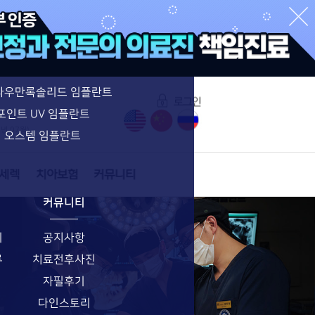
수면임플란트 특별함
수면임플란트
네비게이션 임플란트
라우만록솔리드 임플란트
포인트 UV 임플란트
6년 07월)
오스템 임플란트
커뮤니티
기
공지사항
류
치료전후사진
자필후기
다인스토리