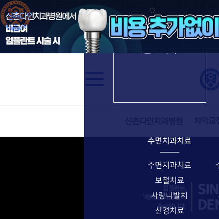
수면임플란트
신촌다인치과병원
진료과목
수면치과치료
수면치과치료
보철치료
사랑니발치
신경치료