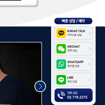
Kakao
WeChat
WhatsApp
LINE
전화상담