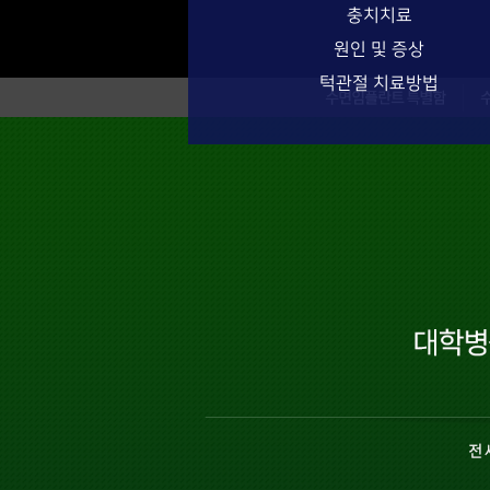
충치치료
원인 및 증상
턱관절 치료방법
수면임플란트 특별함
수면