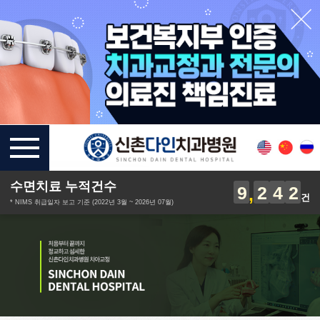
수면치료 누적건수
9
2
4
2
건
* NIMS 취급일자 보고 기준 (2022년 3월 ~ 2026년 07월)