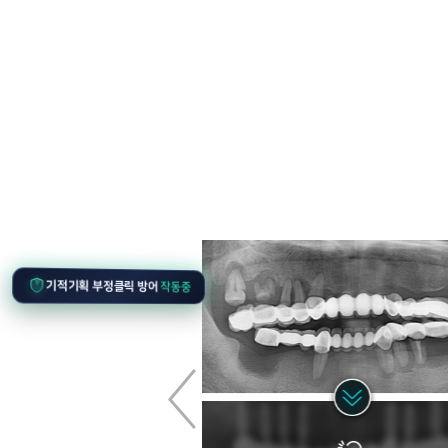
작동중
기적기획 부정클릭 방어