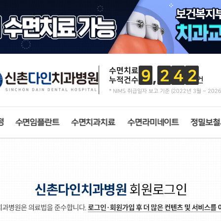
치아교정 특별함
수면치료
9
2
4
2
누적건수
건
* NIMS 취급일자 보고 기준 (2022년 3월 ~ 202