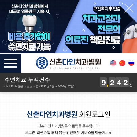
수면치료 누적건수
9
2
4
2
건
* NIMS 취급일자 보고 기준 (2022년 3월 ~ 2026년 07월)