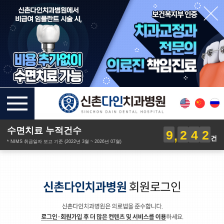
수면치료 누적건수
9
2
4
2
건
* NIMS 취급일자 보고 기준 (2022년 3월 ~ 2026년 07월)