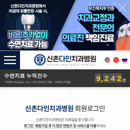
수면치료 누적건수
9
2
4
2
건
* NIMS 취급일자 보고 기준 (2022년 3월 ~ 2026년 07월)